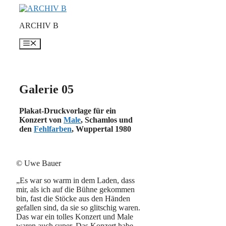
Zum
Inhalt
ARCHIV B
springen
Menü
Galerie 05
Plakat-Druckvorlage für ein
Konzert von
Male
, Schamlos und
den
Fehlfarben
, Wuppertal 1980
© Uwe Bauer
„Es war so warm in dem Laden, dass
mir, als ich auf die Bühne gekommen
bin, fast die Stöcke aus den Händen
gefallen sind, da sie so glitschig waren.
Das war ein tolles Konzert und Male
waren auch super. Das Konzert habe