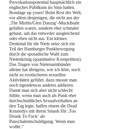
Provokationspotential hauptsächlich ein
englisches Publikum im Sinn hatten.
Bondage up yours! Beim Rest der Welt,
vor allem denjenigen, die nicht aus der
‚The Misfits/Glen Danzig‘-Muckibude
gefallen waren, sondern eher schmaler
gebaut, sah das entweder ausgleichend
oder eben nicht aus. Ein kleines
Denkmal für die Niete setze sich ein
Teil der Hamburger Punkbewegung
durch die sporadische Wahl zum
Nietenkönig (quantitative Kompetition).
Das Tragen von Nietenarmbänder
alleine hat übrigens, wie ich höre, noch
nicht zu exotischeren sexuellen
Aktivitäten geführt, dazu musste man
noch irgendetwas anderes addieren.
Damit man sich aber nicht schlecht
fühlte, wenn man auch als Punk eher
durchschnittliches Sexualverhalten an
den Tag legte, halfen einem die Dead
Kennedys mit ihrem Smash Hit ‚Too
Drunk To Fuck‘ als
Pauschalentschuldigung. Wenn man
wollte.“