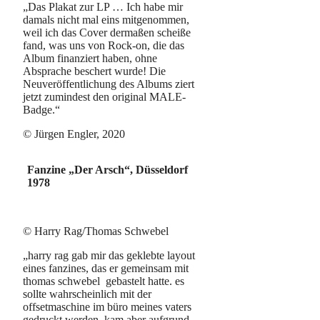
„Das Plakat zur LP … Ich habe mir
damals nicht mal eins mitgenommen,
weil ich das Cover dermaßen scheiße
fand, was uns von Rock-on, die das
Album finanziert haben, ohne
Absprache beschert wurde! Die
Neuveröffentlichung des Albums ziert
jetzt zumindest den original MALE-
Badge.“
© Jürgen Engler, 2020
Fanzine „Der Arsch“, Düsseldorf
1978
© Harry Rag/Thomas Schwebel
„harry rag gab mir das geklebte layout
eines fanzines, das er gemeinsam mit
thomas schwebel gebastelt hatte. es
sollte wahrscheinlich mit der
offsetmaschine im büro meines vaters
gedruckt werden, kam aber aufgrund