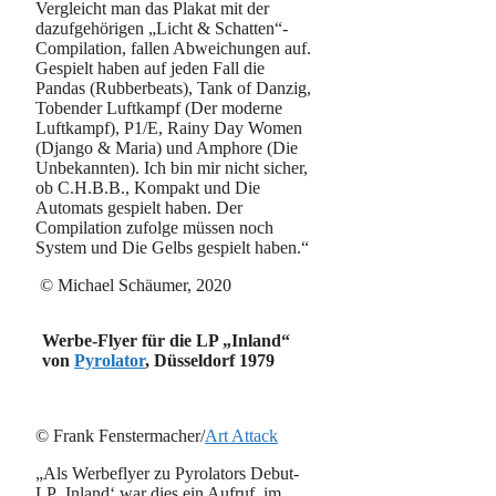
Vergleicht man das Plakat mit der
dazufgehörigen „Licht & Schatten“-
Compilation, fallen Abweichungen auf.
Gespielt haben auf jeden Fall die
Pandas (Rubberbeats), Tank of Danzig,
Tobender Luftkampf (Der moderne
Luftkampf), P1/E, Rainy Day Women
(Django & Maria) und Amphore (Die
Unbekannten). Ich bin mir nicht sicher,
ob C.H.B.B., Kompakt und Die
Automats gespielt haben. Der
Compilation zufolge müssen noch
System und Die Gelbs gespielt haben.“
© Michael Schäumer, 2020
Werbe-Flyer für die LP „Inland“
von
Pyrolator
, Düsseldorf 1979
© Frank Fenstermacher/
Art Attack
„Als Werbeflyer zu Pyrolators Debut-
LP ‚Inland‘ war dies ein Aufruf, im