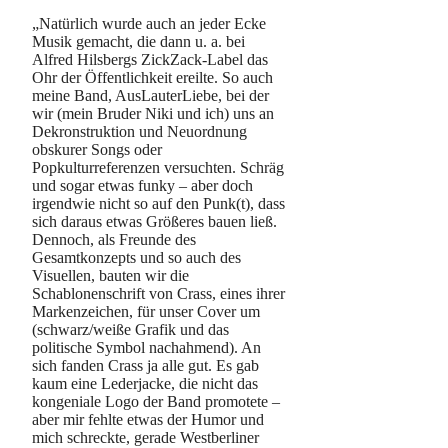
„Natürlich wurde auch an jeder Ecke
Musik gemacht, die dann u. a. bei
Alfred Hilsbergs ZickZack-Label das
Ohr der Öffentlichkeit ereilte. So auch
meine Band, AusLauterLiebe, bei der
wir (mein Bruder Niki und ich) uns an
Dekronstruktion und Neuordnung
obskurer Songs oder
Popkulturreferenzen versuchten. Schräg
und sogar etwas funky – aber doch
irgendwie nicht so auf den Punk(t), dass
sich daraus etwas Größeres bauen ließ.
Dennoch, als Freunde des
Gesamtkonzepts und so auch des
Visuellen, bauten wir die
Schablonenschrift von Crass, eines ihrer
Markenzeichen, für unser Cover um
(schwarz/weiße Grafik und das
politische Symbol nachahmend). An
sich fanden Crass ja alle gut. Es gab
kaum eine Lederjacke, die nicht das
kongeniale Logo der Band promotete –
aber mir fehlte etwas der Humor und
mich schreckte, gerade Westberliner